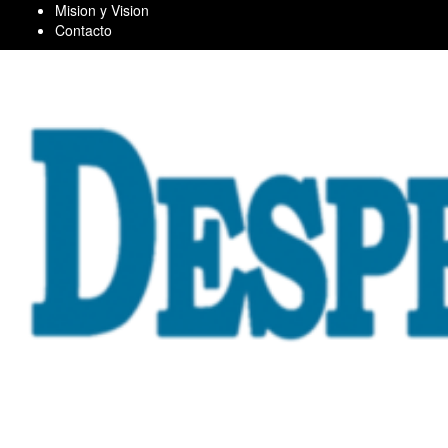
Skip
Mision y Vision
to
Contacto
content