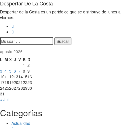
Despertar De La Costa
Despertar de la Costa es un periódico que se distribuye de lunes a
viernes.
Buscar:
agosto 2026
L
M
X
J
V
S
D
1
2
3
4
5
6
7
8
9
10
11
12
13
14
15
16
17
18
19
20
21
22
23
24
25
26
27
28
29
30
31
« Jul
Categorías
Actualidad