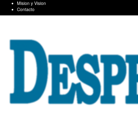
Skip
Mision y Vision
to
Contacto
content