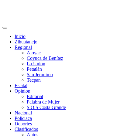
Primary
Menu
Inicio
Zihuatanejo
Regional
Atoyac
Coyuca de Benítez
La Union
Petatlán
San Jeronimo
Tecpan
Estatal
Opinion
Editorial
Palabra de Mujer
S.O.S Costa Grande
Nacional
Policiaca
Deportes
Clasificados
Autos