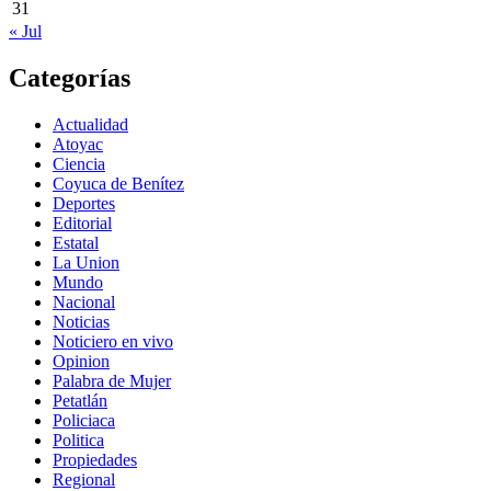
31
« Jul
Categorías
Actualidad
Atoyac
Ciencia
Coyuca de Benítez
Deportes
Editorial
Estatal
La Union
Mundo
Nacional
Noticias
Noticiero en vivo
Opinion
Palabra de Mujer
Petatlán
Policiaca
Politica
Propiedades
Regional