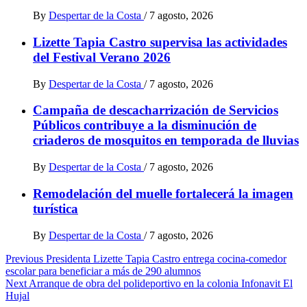
By
Despertar de la Costa
/
7 agosto, 2026
Lizette Tapia Castro supervisa las actividades
del Festival Verano 2026
By
Despertar de la Costa
/
7 agosto, 2026
Campaña de descacharrización de Servicios
Públicos contribuye a la disminución de
criaderos de mosquitos en temporada de lluvias
By
Despertar de la Costa
/
7 agosto, 2026
Remodelación del muelle fortalecerá la imagen
turística
By
Despertar de la Costa
/
7 agosto, 2026
Post
Previous
Presidenta Lizette Tapia Castro entrega cocina-comedor
escolar para beneficiar a más de 290 alumnos
navigation
Next
Arranque de obra del polideportivo en la colonia Infonavit El
Hujal