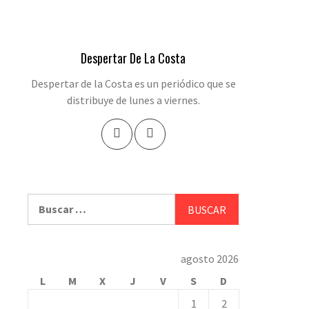
Despertar De La Costa
Despertar de la Costa es un periódico que se
distribuye de lunes a viernes.
Buscar:
agosto 2026
L
M
X
J
V
S
D
1
2