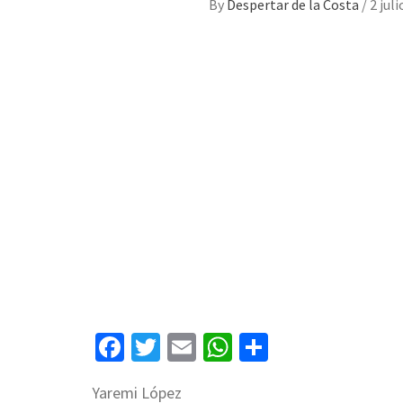
By
Despertar de la Costa
/
2 juli
Facebook
Twitter
Email
WhatsApp
Compartir
Yaremi López