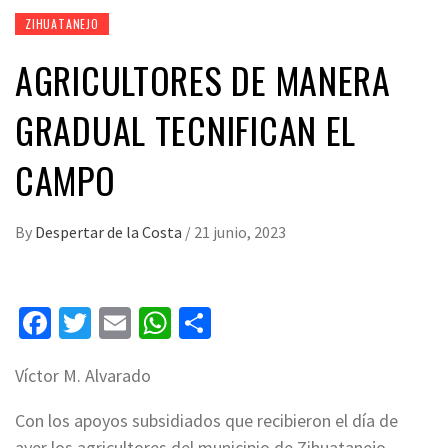
ZIHUATANEJO
AGRICULTORES DE MANERA
GRADUAL TECNIFICAN EL
CAMPO
By
Despertar de la Costa
/
21 junio, 2023
Facebook
Twitter
Email
WhatsApp
Compartir
Víctor M. Alvarado
Con los apoyos subsidiados que recibieron el día de
ayer los agricultores del municipio de Zihuatanejo,