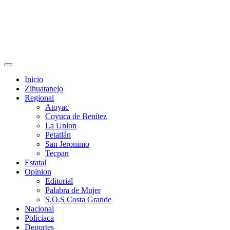
Primary
Menu
Inicio
Zihuatanejo
Regional
Atoyac
Coyuca de Benítez
La Union
Petatlán
San Jeronimo
Tecpan
Estatal
Opinion
Editorial
Palabra de Mujer
S.O.S Costa Grande
Nacional
Policiaca
Deportes