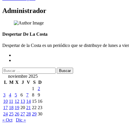
de
Administrador
entradas
Despertar De La Costa
Despertar de la Costa es un periódico que se distribuye de lunes a vie
Buscar:
noviembre 2025
L
M
X
J
V
S
D
1
2
3
4
5
6
7
8
9
10
11
12
13
14
15
16
17
18
19
20
21
22
23
24
25
26
27
28
29
30
« Oct
Dic »