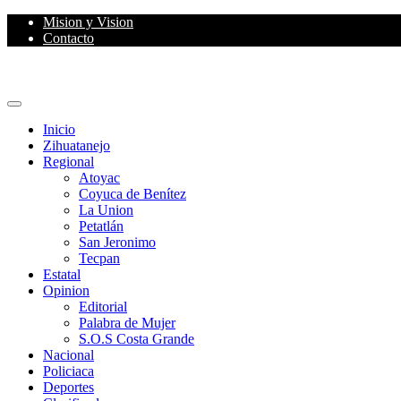
Skip
Mision y Vision
to
Contacto
content
Primary
Menu
Inicio
Zihuatanejo
Regional
Atoyac
Coyuca de Benítez
La Union
Petatlán
San Jeronimo
Tecpan
Estatal
Opinion
Editorial
Palabra de Mujer
S.O.S Costa Grande
Nacional
Policiaca
Deportes