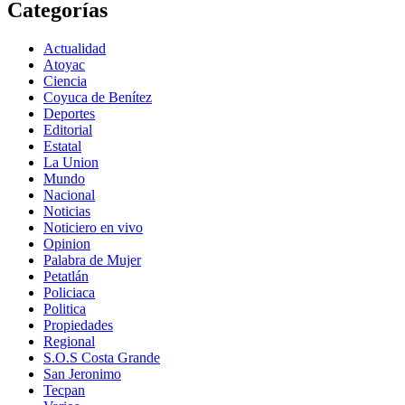
Categorías
Actualidad
Atoyac
Ciencia
Coyuca de Benítez
Deportes
Editorial
Estatal
La Union
Mundo
Nacional
Noticias
Noticiero en vivo
Opinion
Palabra de Mujer
Petatlán
Policiaca
Politica
Propiedades
Regional
S.O.S Costa Grande
San Jeronimo
Tecpan