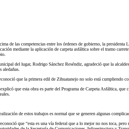
ima de las competencias entre los órdenes de gobierno, la presidenta L
ificación mediante la aplicación de carpeta asfáltica sobre el tramo carr
io.
unicipal del lugar, Rodrigo Sánchez Reséndiz, agradeció que la alcald
s aledañas.
econoció que la primera edil de Zihuatanejo no solo está cumpliendo con
explicó que esta obra es parte del Programa de Carpeta Asfáltica, que c
eales.
ealización de estos trabajos es normal que se generen algunas complicac
 reconoció que “esta es una vía federal que a lo mejor no nos toca, pero
autoridades de la Secretaría de Comunicaciones, Infraestructura y Trans