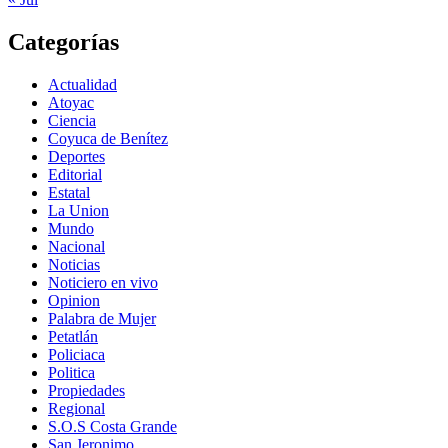
Categorías
Actualidad
Atoyac
Ciencia
Coyuca de Benítez
Deportes
Editorial
Estatal
La Union
Mundo
Nacional
Noticias
Noticiero en vivo
Opinion
Palabra de Mujer
Petatlán
Policiaca
Politica
Propiedades
Regional
S.O.S Costa Grande
San Jeronimo