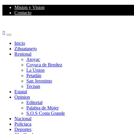
Skip
Mision y Vision
to
Contacto
content
Primary
Menu
Inicio
Zihuatanejo
Regional
Atoyac
Coyuca de Benítez
La Union
Petatlán
San Jeronimo
Tecpan
Estatal
Opinion
Editorial
Palabra de Mujer
S.O.S Costa Grande
Nacional
Policiaca
Deportes