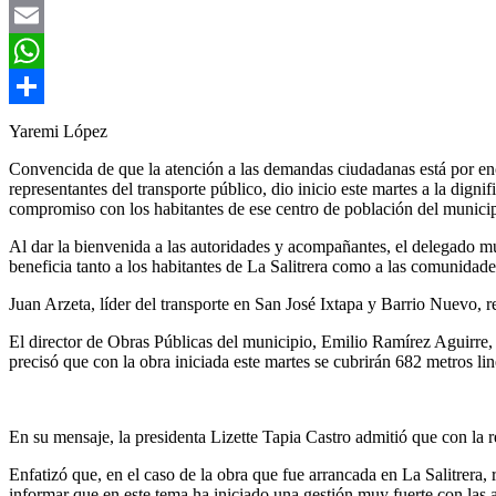
Twitter
Email
WhatsApp
Compartir
Yaremi López
Convencida de que la atención a las demandas ciudadanas está por enc
representantes del transporte público, dio inicio este martes a la dign
compromiso con los habitantes de ese centro de población del municip
Al dar la bienvenida a las autoridades y acompañantes, el delegado m
beneficia tanto a los habitantes de La Salitrera como a las comunidade
Juan Arzeta, líder del transporte en San José Ixtapa y Barrio Nuevo, r
El director de Obras Públicas del municipio, Emilio Ramírez Aguirre, 
precisó que con la obra iniciada este martes se cubrirán 682 metros lin
En su mensaje, la presidenta Lizette Tapia Castro admitió que con la r
Enfatizó que, en el caso de la obra que fue arrancada en La Salitrera,
informar que en este tema ha iniciado una gestión muy fuerte con las 