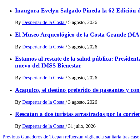
Inaugura Evelyn Salgado Pineda la 62 Edición 
By
Despertar de la Costa
/
5 agosto, 2026
El Museo Arqueológico de la Costa Grande (MA
By
Despertar de la Costa
/
3 agosto, 2026
Estamos al rescate de la salud pública: Presid
nuevo del IMSS Bienestar
By
Despertar de la Costa
/
3 agosto, 2026
Acapulco, el destino preferido de paseantes y co
By
Despertar de la Costa
/
3 agosto, 2026
Rescatan a dos turistas arrastrados por la corri
By
Despertar de la Costa
/
31 julio, 2026
Post
Previous
Ganaderos de Tecpan refuerzan vigilancia sanitaria tras ca