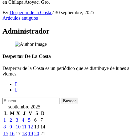
en Chilapa Atoyac, Gro.
By
Despertar de la Costa
/
30 septiembre, 2025
Navegación
Artículos antiguos
de
Administrador
entradas
Despertar De La Costa
Despertar de la Costa es un periódico que se distribuye de lunes a
viernes.
Buscar:
septiembre 2025
L
M
X
J
V
S
D
1
2
3
4
5
6
7
8
9
10
11
12
13
14
15
16
17
18
19
20
21