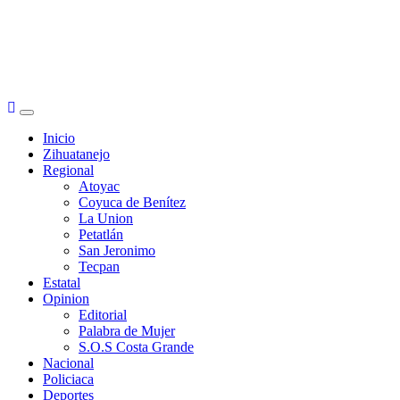
Primary
Menu
Inicio
Zihuatanejo
Regional
Atoyac
Coyuca de Benítez
La Union
Petatlán
San Jeronimo
Tecpan
Estatal
Opinion
Editorial
Palabra de Mujer
S.O.S Costa Grande
Nacional
Policiaca
Deportes