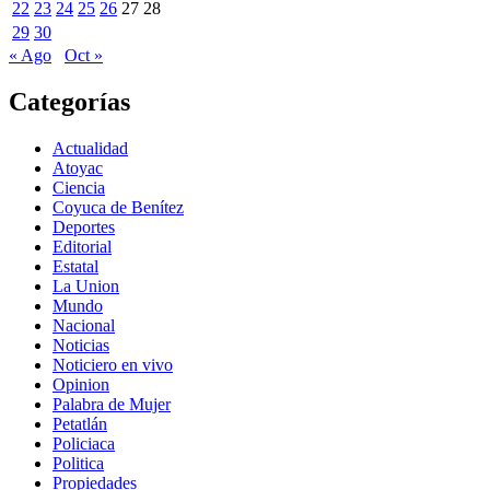
22
23
24
25
26
27
28
29
30
« Ago
Oct »
Categorías
Actualidad
Atoyac
Ciencia
Coyuca de Benítez
Deportes
Editorial
Estatal
La Union
Mundo
Nacional
Noticias
Noticiero en vivo
Opinion
Palabra de Mujer
Petatlán
Policiaca
Politica
Propiedades