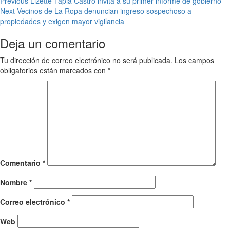
Post
Previous
Lizette Tapia Castro invita a su primer informe de gobierno
Next
Vecinos de La Ropa denuncian ingreso sospechoso a
navigation
propiedades y exigen mayor vigilancia
Deja un comentario
Tu dirección de correo electrónico no será publicada.
Los campos
obligatorios están marcados con
*
Comentario
*
Nombre
*
Correo electrónico
*
Web