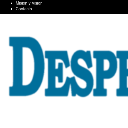
Skip
Mision y Vision
to
Contacto
content