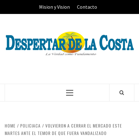
Skip
Mision y Vision
Contacto
to
content
Primary
Menu
HOME
POLICIACA
VOLVIERON A CERRAR EL MERCADO ESTE
MARTES ANTE EL TEMOR DE QUE FUERA VANDALIZADO