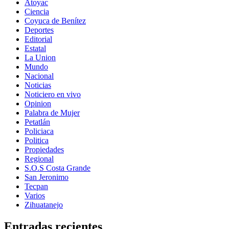
Atoyac
Ciencia
Coyuca de Benítez
Deportes
Editorial
Estatal
La Union
Mundo
Nacional
Noticias
Noticiero en vivo
Opinion
Palabra de Mujer
Petatlán
Policiaca
Politica
Propiedades
Regional
S.O.S Costa Grande
San Jeronimo
Tecpan
Varios
Zihuatanejo
Entradas recientes