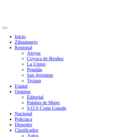
Primary
Menu
Inicio
Zihuatanejo
Regional
Atoyac
Coyuca de Benítez
La Union
Petatlán
San Jeronimo
Tecpan
Estatal
Opinion
Editorial
Palabra de Mujer
S.O.S Costa Grande
Nacional
Policiaca
Deportes
Clasificados
Autos