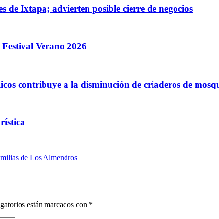
s de Ixtapa; advierten posible cierre de negocios
l Festival Verano 2026
cos contribuye a la disminución de criaderos de mosqu
rística
familias de Los Almendros
gatorios están marcados con
*