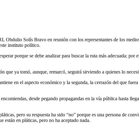
RI, Obdulio Solís Bravo en reunión con los representantes de los medi
te instituto político.
o esperar porque se debe analizar para buscar la ruta más adecuada; po
ión que ya tomó, aunque, remarcó, seguirá sirviendo a quienes lo necesi
tiene en el aspecto económico y la segunda, la cerrazón del que fuera s
ncomiendas, desde pegando propagandas en la vía pública hasta llegar
 pláticas, pero su respuesta ha sido “no” porque es una persona de convi
 están en pláticas, pero no ha aceptado nada.