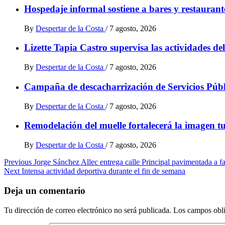
Hospedaje informal sostiene a bares y restaurante
By
Despertar de la Costa
/
7 agosto, 2026
Lizette Tapia Castro supervisa las actividades de
By
Despertar de la Costa
/
7 agosto, 2026
Campaña de descacharrización de Servicios Públi
By
Despertar de la Costa
/
7 agosto, 2026
Remodelación del muelle fortalecerá la imagen tu
By
Despertar de la Costa
/
7 agosto, 2026
Post
Previous
Jorge Sánchez Allec entrega calle Principal pavimentada a 
Next
Intensa actividad deportiva durante el fin de semana
navigation
Deja un comentario
Tu dirección de correo electrónico no será publicada.
Los campos obli