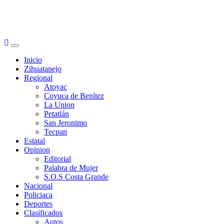
Primary
Menu
Inicio
Zihuatanejo
Regional
Atoyac
Coyuca de Benítez
La Union
Petatlán
San Jeronimo
Tecpan
Estatal
Opinion
Editorial
Palabra de Mujer
S.O.S Costa Grande
Nacional
Policiaca
Deportes
Clasificados
Autos