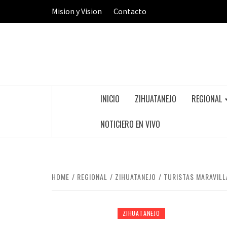
Skip
Mision y Vision
Contacto
to
content
INICIO
ZIHUATANEJO
REGIONAL
NOTICIERO EN VIVO
HOME
REGIONAL
ZIHUATANEJO
TURISTAS MARAVILL
ZIHUATANEJO