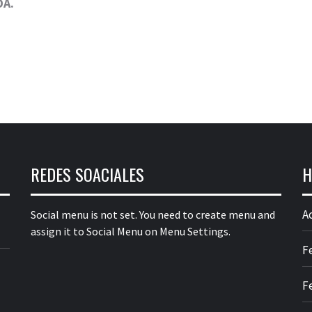
DA.
REDES SOACIALES
H
A
Social menu is not set. You need to create menu and
assign it to Social Menu on Menu Settings.
F
F