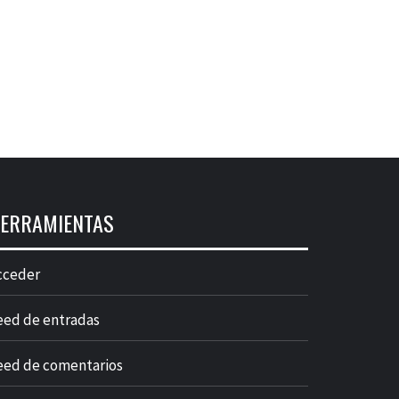
ERRAMIENTAS
cceder
eed de entradas
eed de comentarios