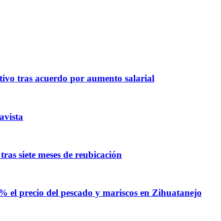
ivo tras acuerdo por aumento salarial
avista
ras siete meses de reubicación
% el precio del pescado y mariscos en Zihuatanejo