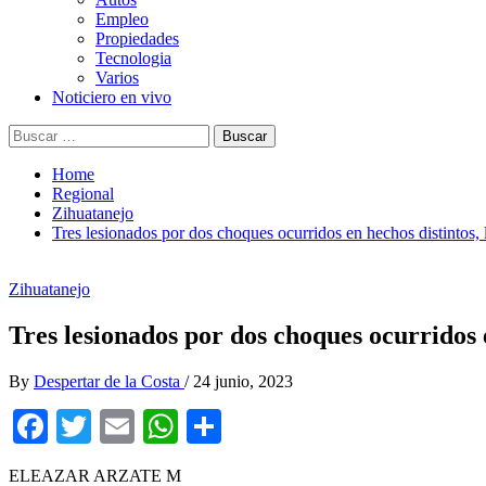
Empleo
Propiedades
Tecnologia
Varios
Noticiero en vivo
Buscar:
Home
Regional
Zihuatanejo
Tres lesionados por dos choques ocurridos en hechos distintos, 
Zihuatanejo
Tres lesionados por dos choques ocurridos e
By
Despertar de la Costa
/
24 junio, 2023
Facebook
Twitter
Email
WhatsApp
Compartir
ELEAZAR ARZATE M