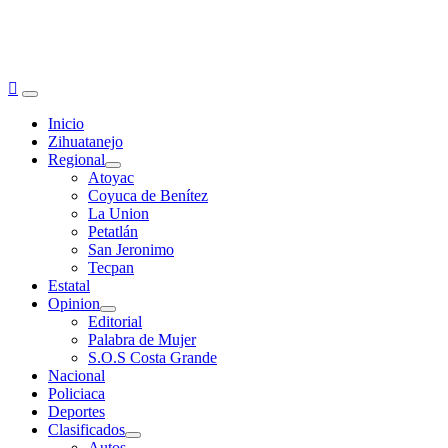
Primary
Menu
Inicio
Zihuatanejo
Regional
Atoyac
Coyuca de Benítez
La Union
Petatlán
San Jeronimo
Tecpan
Estatal
Opinion
Editorial
Palabra de Mujer
S.O.S Costa Grande
Nacional
Policiaca
Deportes
Clasificados
Autos