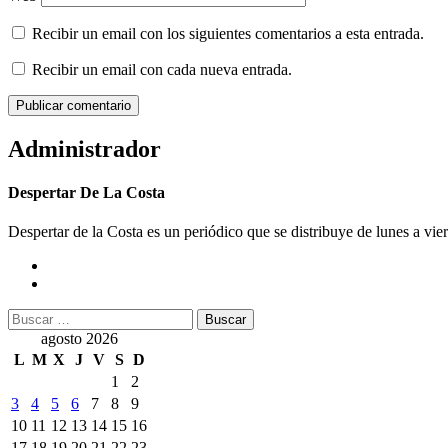
Recibir un email con los siguientes comentarios a esta entrada.
Recibir un email con cada nueva entrada.
Administrador
Despertar De La Costa
Despertar de la Costa es un periódico que se distribuye de lunes a vie
Buscar:
agosto 2026
L
M
X
J
V
S
D
1
2
3
4
5
6
7
8
9
10
11
12
13
14
15
16
17
18
19
20
21
22
23