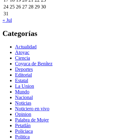
24
25
26
27
28
29
30
31
« Jul
Categorías
Actualidad
Atoyac
Ciencia
Coyuca de Benítez
Deportes
Editorial
Estatal
La Union
Mundo
Nacional
Noticias
Noticiero en vivo
Opinion
Palabra de Mujer
Petatlán
Policiaca
Politica