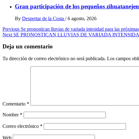
Gran participación de los pequeños zihuatanejen
By
Despertar de la Costa
/
6 agosto, 2026
Post
Previous
Se pronostican lluvias de variada intesidad para las próxima
Next
SE PRONOSTICAN LLUVIAS DE VARIADA INTENSID
navigation
Deja un comentario
Tu dirección de correo electrónico no será publicada.
Los campos obli
Comentario
*
Nombre
*
Correo electrónico
*
Web