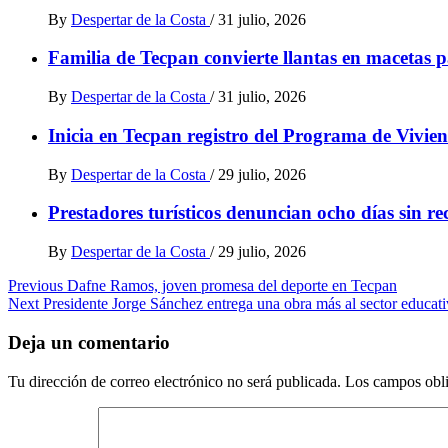
By
Despertar de la Costa
/
31 julio, 2026
Familia de Tecpan convierte llantas en macetas 
By
Despertar de la Costa
/
31 julio, 2026
Inicia en Tecpan registro del Programa de Vivie
By
Despertar de la Costa
/
29 julio, 2026
Prestadores turísticos denuncian ocho días sin r
By
Despertar de la Costa
/
29 julio, 2026
Post
Previous
Dafne Ramos, joven promesa del deporte en Tecpan
Next
Presidente Jorge Sánchez entrega una obra más al sector educat
navigation
Deja un comentario
Tu dirección de correo electrónico no será publicada.
Los campos obli