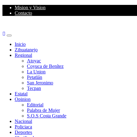
Skip
Mision y Vision
to
Contacto
content
Primary
Menu
Inicio
Zihuatanejo
Regional
Atoyac
Coyuca de Benítez
La Union
Petatlán
San Jeronimo
Tecpan
Estatal
Opinion
Editorial
Palabra de Mujer
S.O.S Costa Grande
Nacional
Policiaca
Deportes