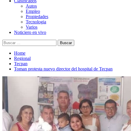
Clasificados
Autos
Empleo
Propiedades
Tecnologia
Varios
Noticiero en vivo
Buscar:
Home
Regional
Tecpan
Toman protesta nuevo director del hospital de Tecpan