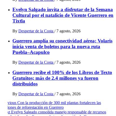
Evelyn Salgado invita a disfrutar de la Semana
Cultural por el natalicio de Vicente Guerrero en
Tixtla
By
Despertar de la Costa
/
7 agosto, 2026
Guerrero amplía su conectividad aérea; Volaris
inicia venta de boletos para la nueva ruta
Puebla–Acapulco
By
Despertar de la Costa
/
7 agosto, 2026
Guerrero recibe el 100% de los Libros de Texto
Gratuitos; más de 2.4 millones ya fueron
distribuidos
By
Despertar de la Costa
/
7 agosto, 2026
Post
Previous
Con la producción de 300 mil plantas fortalecen las
acciones de reforestación en Guerrero
navigation
Next
Evelyn Salgado consolida manejo responsable de recursos