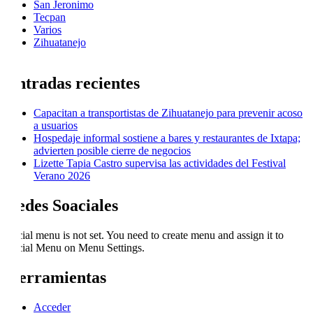
San Jeronimo
Tecpan
Varios
Zihuatanejo
Entradas recientes
Capacitan a transportistas de Zihuatanejo para prevenir acoso
a usuarios
Hospedaje informal sostiene a bares y restaurantes de Ixtapa;
advierten posible cierre de negocios
Lizette Tapia Castro supervisa las actividades del Festival
Verano 2026
Redes Soaciales
Social menu is not set. You need to create menu and assign it to
Social Menu on Menu Settings.
Herramientas
Acceder