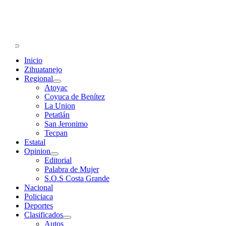
Primary
Menu
Inicio
Zihuatanejo
Regional
Atoyac
Coyuca de Benítez
La Union
Petatlán
San Jeronimo
Tecpan
Estatal
Opinion
Editorial
Palabra de Mujer
S.O.S Costa Grande
Nacional
Policiaca
Deportes
Clasificados
Autos