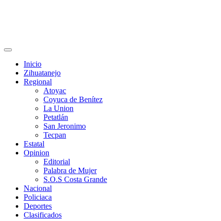
Primary
Menu
Inicio
Zihuatanejo
Regional
Atoyac
Coyuca de Benítez
La Union
Petatlán
San Jeronimo
Tecpan
Estatal
Opinion
Editorial
Palabra de Mujer
S.O.S Costa Grande
Nacional
Policiaca
Deportes
Clasificados