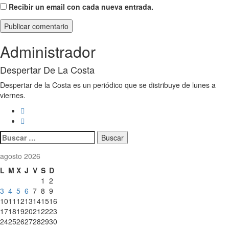
Recibir un email con cada nueva entrada.
Administrador
Despertar De La Costa
Despertar de la Costa es un periódico que se distribuye de lunes a
viernes.
Buscar:
agosto 2026
L
M
X
J
V
S
D
1
2
3
4
5
6
7
8
9
10
11
12
13
14
15
16
17
18
19
20
21
22
23
24
25
26
27
28
29
30