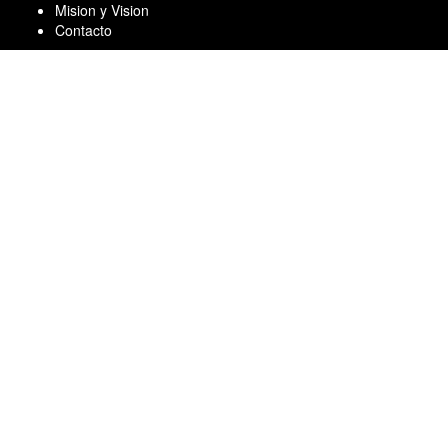
Skip
Mision y Vision
to
Contacto
content