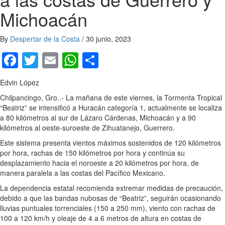
Michoacán
By
Despertar de la Costa
/
30 junio, 2023
Facebook
Twitter
Email
WhatsApp
Compartir
Edvin López
Chilpancingo, Gro..- La mañana de este viernes, la Tormenta Tropical
“Beatriz” se intensificó a Huracán categoría 1, actualmente se localiza
a 80 kilómetros al sur de Lázaro Cárdenas, Michoacán y a 90
kilómetros al oeste-suroeste de Zihuatanejo, Guerrero.
Este sistema presenta vientos máximos sostenidos de 120 kilómetros
por hora, rachas de 150 kilómetros por hora y continúa su
desplazamiento hacia el noroeste a 20 kilómetros por hora, de
manera paralela a las costas del Pacífico Mexicano.
La dependencia estatal recomienda extremar medidas de precaución,
debido a que las bandas nubosas de “Beatriz”, seguirán ocasionando
lluvias puntuales torrenciales (150 a 250 mm), viento con rachas de
100 a 120 km/h y oleaje de 4 a 6 metros de altura en costas de