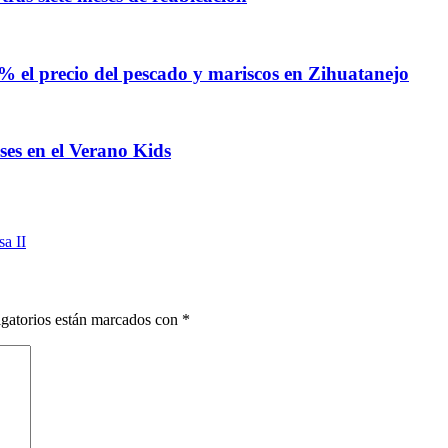
% el precio del pescado y mariscos en Zihuatanejo
ses en el Verano Kids
a II
gatorios están marcados con
*