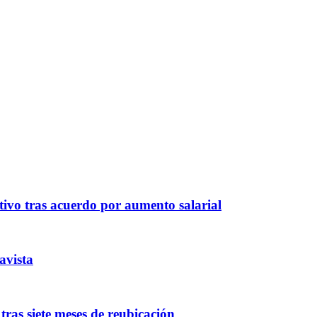
ivo tras acuerdo por aumento salarial
avista
ras siete meses de reubicación