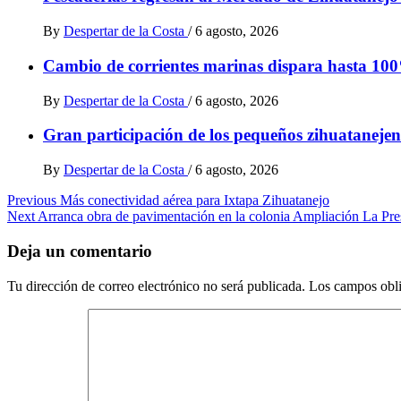
By
Despertar de la Costa
/
6 agosto, 2026
Cambio de corrientes marinas dispara hasta 100
By
Despertar de la Costa
/
6 agosto, 2026
Gran participación de los pequeños zihuatanejen
By
Despertar de la Costa
/
6 agosto, 2026
Post
Previous
Más conectividad aérea para Ixtapa Zihuatanejo
Next
Arranca obra de pavimentación en la colonia Ampliación La Pres
navigation
Deja un comentario
Tu dirección de correo electrónico no será publicada.
Los campos obli