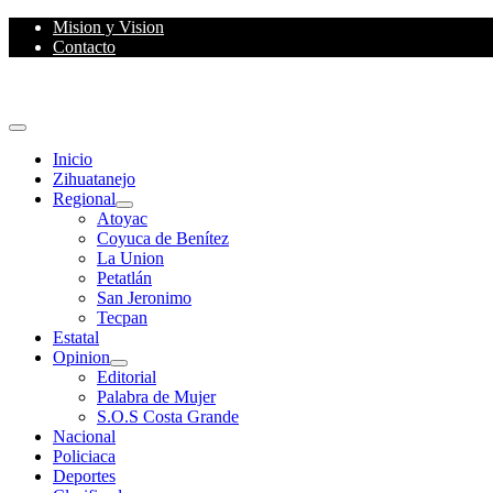
Skip
Mision y Vision
to
Contacto
content
Primary
Menu
Inicio
Zihuatanejo
Regional
Atoyac
Coyuca de Benítez
La Union
Petatlán
San Jeronimo
Tecpan
Estatal
Opinion
Editorial
Palabra de Mujer
S.O.S Costa Grande
Nacional
Policiaca
Deportes