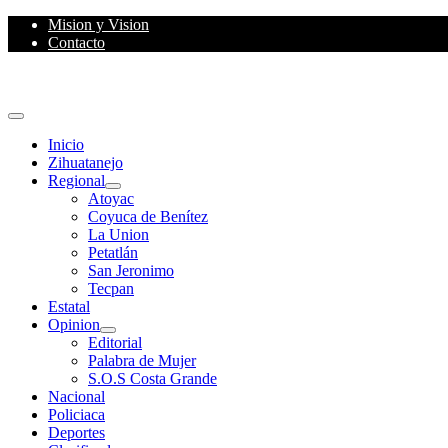
Skip
Mision y Vision
to
Contacto
content
Primary
Menu
Inicio
Zihuatanejo
Regional
Atoyac
Coyuca de Benítez
La Union
Petatlán
San Jeronimo
Tecpan
Estatal
Opinion
Editorial
Palabra de Mujer
S.O.S Costa Grande
Nacional
Policiaca
Deportes