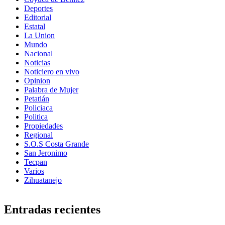
Deportes
Editorial
Estatal
La Union
Mundo
Nacional
Noticias
Noticiero en vivo
Opinion
Palabra de Mujer
Petatlán
Policiaca
Politica
Propiedades
Regional
S.O.S Costa Grande
San Jeronimo
Tecpan
Varios
Zihuatanejo
Entradas recientes