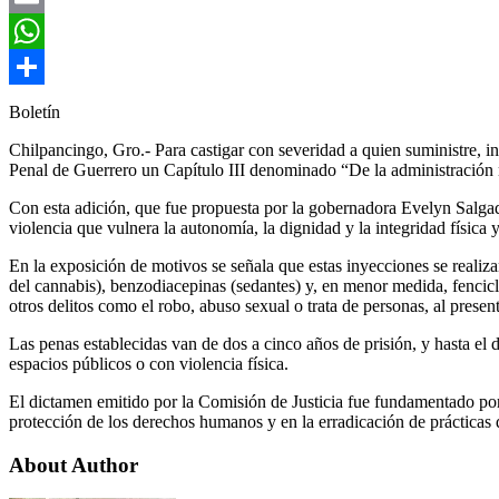
Email
WhatsApp
Compartir
Boletín
Chilpancingo, Gro.- Para castigar con severidad a quien suministre, i
Penal de Guerrero un Capítulo III denominado “De la administración 
Con esta adición, que fue propuesta por la gobernadora Evelyn Salga
violencia que vulnera la autonomía, la dignidad y la integridad física 
En la exposición de motivos se señala que estas inyecciones se reali
del cannabis), benzodiacepinas (sedantes) y, en menor medida, fenciclid
otros delitos como el robo, abuso sexual o trata de personas, al pres
Las penas establecidas van de dos a cinco años de prisión, y hasta el
espacios públicos o con violencia física.
El dictamen emitido por la Comisión de Justicia fue fundamentado por 
protección de los derechos humanos y en la erradicación de prácticas q
About Author