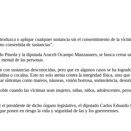
ntroduzca o aplique cualquier sustancia sin el consentimiento de la víc
no consentida de sustancias”.
do Pineda y la diputada Araceli Ocampo Manzanares, se busca cerrar u
y mental de las personas.
zan con sustancias desconocidas, pero que en algunos casos se ha logra
ina o cocaína. Esto no solo atenta contra la integridad física, sino que
entar síntomas como mareos, náuseas, visión borrosa, somnolencia, desor
 doble cuando las víctimas sean mujeres, niñas, niños, adolescentes, per
el presidente de dicho órgano legislativo, el diputado Carlos Eduardo 
ue ponen en riesgo la vida y seguridad de las y los guerrerenses.