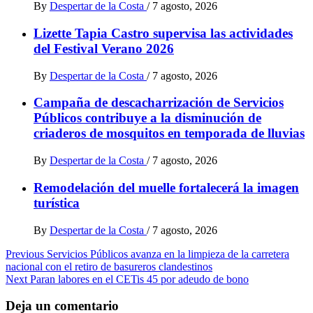
By
Despertar de la Costa
/
7 agosto, 2026
Lizette Tapia Castro supervisa las actividades
del Festival Verano 2026
By
Despertar de la Costa
/
7 agosto, 2026
Campaña de descacharrización de Servicios
Públicos contribuye a la disminución de
criaderos de mosquitos en temporada de lluvias
By
Despertar de la Costa
/
7 agosto, 2026
Remodelación del muelle fortalecerá la imagen
turística
By
Despertar de la Costa
/
7 agosto, 2026
Post
Previous
Servicios Públicos avanza en la limpieza de la carretera
nacional con el retiro de basureros clandestinos
navigation
Next
Paran labores en el CETis 45 por adeudo de bono
Deja un comentario