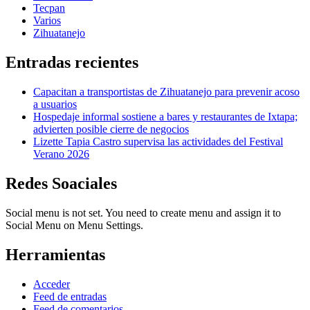
Tecpan
Varios
Zihuatanejo
Entradas recientes
Capacitan a transportistas de Zihuatanejo para prevenir acoso
a usuarios
Hospedaje informal sostiene a bares y restaurantes de Ixtapa;
advierten posible cierre de negocios
Lizette Tapia Castro supervisa las actividades del Festival
Verano 2026
Redes Soaciales
Social menu is not set. You need to create menu and assign it to
Social Menu on Menu Settings.
Herramientas
Acceder
Feed de entradas
Feed de comentarios