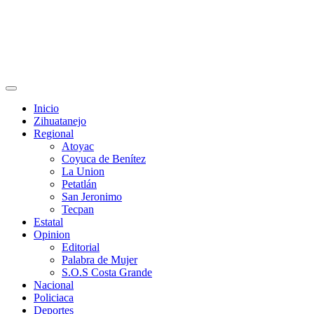
Primary
Menu
Inicio
Zihuatanejo
Regional
Atoyac
Coyuca de Benítez
La Union
Petatlán
San Jeronimo
Tecpan
Estatal
Opinion
Editorial
Palabra de Mujer
S.O.S Costa Grande
Nacional
Policiaca
Deportes