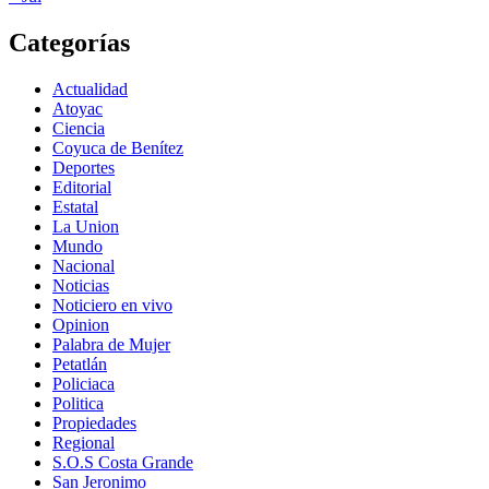
Categorías
Actualidad
Atoyac
Ciencia
Coyuca de Benítez
Deportes
Editorial
Estatal
La Union
Mundo
Nacional
Noticias
Noticiero en vivo
Opinion
Palabra de Mujer
Petatlán
Policiaca
Politica
Propiedades
Regional
S.O.S Costa Grande
San Jeronimo