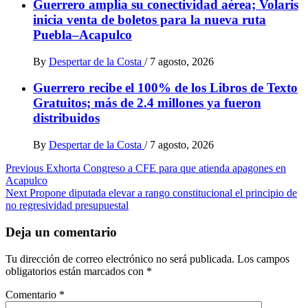
Guerrero amplía su conectividad aérea; Volaris
inicia venta de boletos para la nueva ruta
Puebla–Acapulco
By
Despertar de la Costa
/
7 agosto, 2026
Guerrero recibe el 100% de los Libros de Texto
Gratuitos; más de 2.4 millones ya fueron
distribuidos
By
Despertar de la Costa
/
7 agosto, 2026
Post
Previous
Exhorta Congreso a CFE para que atienda apagones en
Acapulco
navigation
Next
Propone diputada elevar a rango constitucional el principio de
no regresividad presupuestal
Deja un comentario
Tu dirección de correo electrónico no será publicada.
Los campos
obligatorios están marcados con
*
Comentario
*