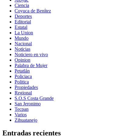
Ciencia
Coyuca de Benítez
Deportes
Editorial
Estatal
La Union
Mundo
Nacional
Noticias
Noticiero en vivo
Opinion
Palabra de Mujer
Petatlán
Policiaca
Politica
Propiedades
Regional
S.O.S Costa Grande
San Jeronimo
Tecpan
Varios
Zihuatanejo
Entradas recientes