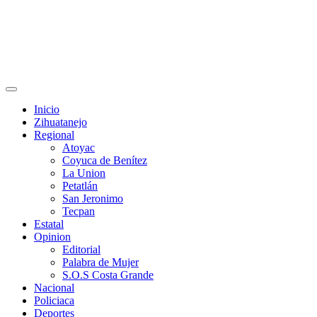
Primary
Menu
Inicio
Zihuatanejo
Regional
Atoyac
Coyuca de Benítez
La Union
Petatlán
San Jeronimo
Tecpan
Estatal
Opinion
Editorial
Palabra de Mujer
S.O.S Costa Grande
Nacional
Policiaca
Deportes