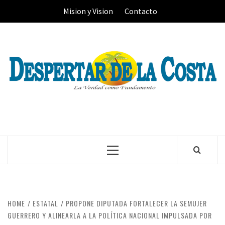
Skip
Mision y Vision
Contacto
to
content
Primary
Menu
HOME
ESTATAL
PROPONE DIPUTADA FORTALECER LA SEMUJER
GUERRERO Y ALINEARLA A LA POLÍTICA NACIONAL IMPULSADA POR