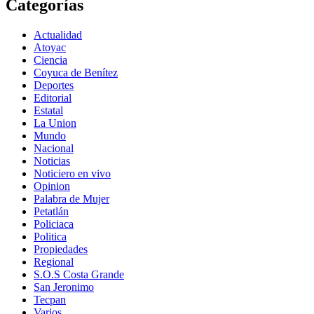
Categorías
Actualidad
Atoyac
Ciencia
Coyuca de Benítez
Deportes
Editorial
Estatal
La Union
Mundo
Nacional
Noticias
Noticiero en vivo
Opinion
Palabra de Mujer
Petatlán
Policiaca
Politica
Propiedades
Regional
S.O.S Costa Grande
San Jeronimo
Tecpan
Varios