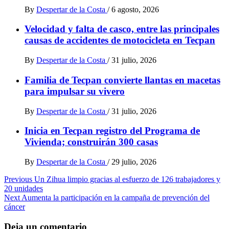
By
Despertar de la Costa
/
6 agosto, 2026
Velocidad y falta de casco, entre las principales
causas de accidentes de motocicleta en Tecpan
By
Despertar de la Costa
/
31 julio, 2026
Familia de Tecpan convierte llantas en macetas
para impulsar su vivero
By
Despertar de la Costa
/
31 julio, 2026
Inicia en Tecpan registro del Programa de
Vivienda; construirán 300 casas
By
Despertar de la Costa
/
29 julio, 2026
Post
Previous
Un Zihua limpio gracias al esfuerzo de 126 trabajadores y
20 unidades
navigation
Next
Aumenta la participación en la campaña de prevención del
cáncer
Deja un comentario