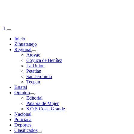
Primary
Menu
Inicio
Zihuatanejo
Regional
Atoyac
Coyuca de Benítez
La Union
Petatlán
San Jeronimo
Tecpan
Estatal
Opinion
Editorial
Palabra de Mujer
S.O.S Costa Grande
Nacional
Policiaca
Deportes
Clasificados