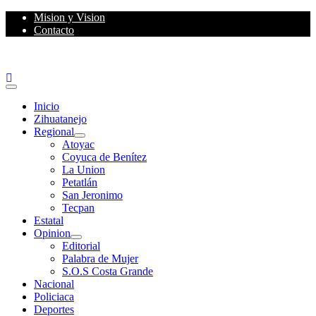
Skip
Mision y Vision
to
Contacto
content
Primary
Menu
Inicio
Zihuatanejo
Regional
Atoyac
Coyuca de Benítez
La Union
Petatlán
San Jeronimo
Tecpan
Estatal
Opinion
Editorial
Palabra de Mujer
S.O.S Costa Grande
Nacional
Policiaca
Deportes