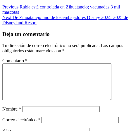
Post
Previous
Rabia está controlada en Zihuatanejo; vacunadas 3 mil
mascotas
navigation
Next
De Zihuatanejo uno de los embajadores Disney 2024- 2025 de
Disneyland Resort
Deja un comentario
Tu dirección de correo electrónico no será publicada.
Los campos
obligatorios están marcados con
*
Comentario
*
Nombre
*
Correo electrónico
*
Web