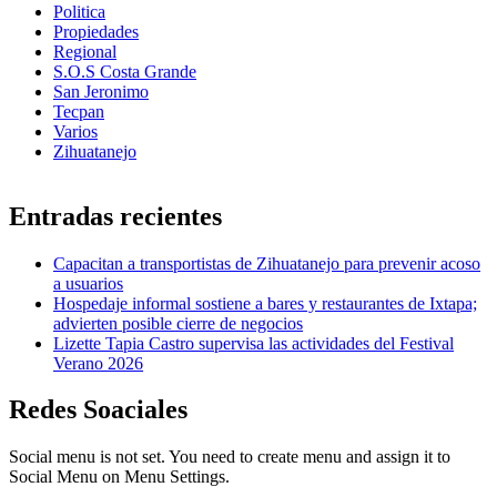
Politica
Propiedades
Regional
S.O.S Costa Grande
San Jeronimo
Tecpan
Varios
Zihuatanejo
Entradas recientes
Capacitan a transportistas de Zihuatanejo para prevenir acoso
a usuarios
Hospedaje informal sostiene a bares y restaurantes de Ixtapa;
advierten posible cierre de negocios
Lizette Tapia Castro supervisa las actividades del Festival
Verano 2026
Redes Soaciales
Social menu is not set. You need to create menu and assign it to
Social Menu on Menu Settings.