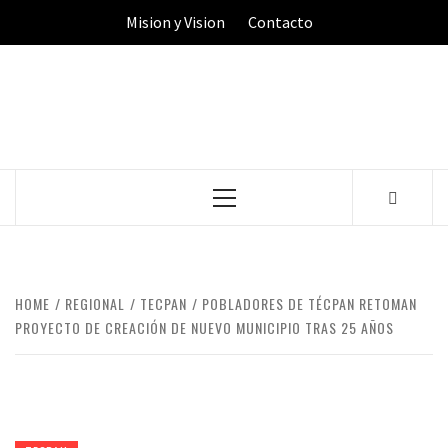
Skip
Mision y Vision
Contacto
to
content
Primary
Menu
HOME
REGIONAL
TECPAN
POBLADORES DE TÉCPAN RETOMAN
PROYECTO DE CREACIÓN DE NUEVO MUNICIPIO TRAS 25 AÑOS