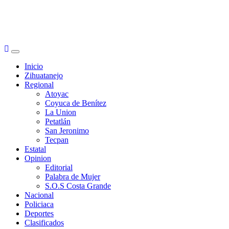
Primary
Menu
Inicio
Zihuatanejo
Regional
Atoyac
Coyuca de Benítez
La Union
Petatlán
San Jeronimo
Tecpan
Estatal
Opinion
Editorial
Palabra de Mujer
S.O.S Costa Grande
Nacional
Policiaca
Deportes
Clasificados