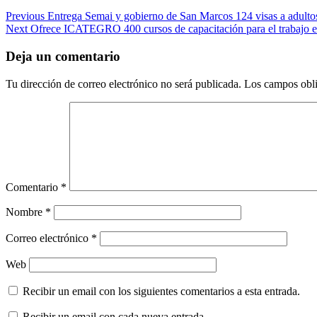
Post
Previous
Entrega Semai y gobierno de San Marcos 124 visas a adult
Next
Ofrece ICATEGRO 400 cursos de capacitación para el trabajo en 
navigation
Deja un comentario
Tu dirección de correo electrónico no será publicada.
Los campos obli
Comentario
*
Nombre
*
Correo electrónico
*
Web
Recibir un email con los siguientes comentarios a esta entrada.
Recibir un email con cada nueva entrada.