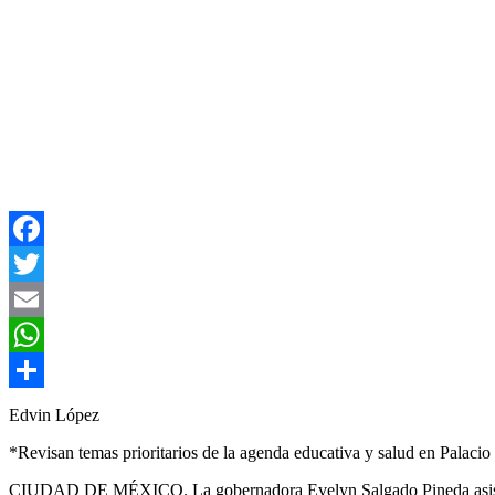
Facebook
Twitter
Email
WhatsApp
Compartir
Edvin López
*Revisan temas prioritarios de la agenda educativa y salud en Palacio
CIUDAD DE MÉXICO. La gobernadora Evelyn Salgado Pineda asistió a 