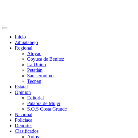
Primary
Menu
Inicio
Zihuatanejo
Regional
Atoyac
Coyuca de Benítez
La Union
Petatlán
San Jeronimo
Tecpan
Estatal
Opinion
Editorial
Palabra de Mujer
S.O.S Costa Grande
Nacional
Policiaca
Deportes
Clasificados
Autos