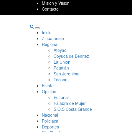
Skip
Mision y Vision
to
Contacto
content
Primary
Inicio
Menu
Zihuatanejo
Regional
Atoyac
Coyuca de Benítez
La Union
Petatlán
San Jeronimo
Tecpan
Estatal
Opinion
Editorial
Palabra de Mujer
S.O.S Costa Grande
Nacional
Policiaca
Deportes