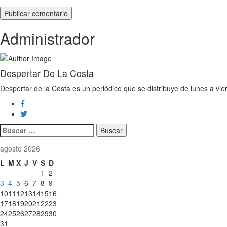
Administrador
Despertar De La Costa
Despertar de la Costa es un periódico que se distribuye de lunes a vie
Buscar:
agosto 2026
L
M
X
J
V
S
D
1
2
3
4
5
6
7
8
9
10
11
12
13
14
15
16
17
18
19
20
21
22
23
24
25
26
27
28
29
30
31