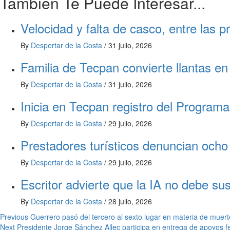
Tambien Te Puede Interesar...
Velocidad y falta de casco, entre las 
By
Despertar de la Costa
/
31 julio, 2026
Familia de Tecpan convierte llantas e
By
Despertar de la Costa
/
31 julio, 2026
Inicia en Tecpan registro del Programa
By
Despertar de la Costa
/
29 julio, 2026
Prestadores turísticos denuncian ocho
By
Despertar de la Costa
/
29 julio, 2026
Escritor advierte que la IA no debe sust
By
Despertar de la Costa
/
28 julio, 2026
Post
Previous
Guerrero pasó del tercero al sexto lugar en materia de mue
Next
Presidente Jorge Sánchez Allec participa en entrega de apoyos f