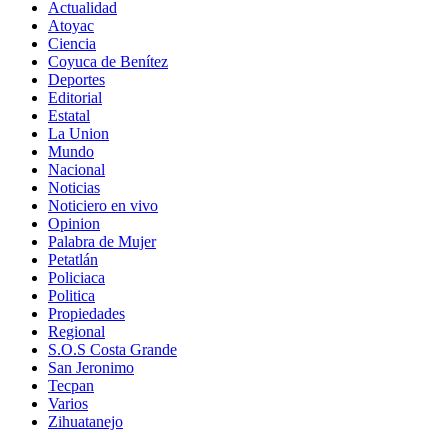
Actualidad
Atoyac
Ciencia
Coyuca de Benítez
Deportes
Editorial
Estatal
La Union
Mundo
Nacional
Noticias
Noticiero en vivo
Opinion
Palabra de Mujer
Petatlán
Policiaca
Politica
Propiedades
Regional
S.O.S Costa Grande
San Jeronimo
Tecpan
Varios
Zihuatanejo