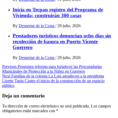
Inicia en Tecpan registro del Programa de
Vivienda; construirán 300 casas
By
Despertar de la Costa
/
29 julio, 2026
Prestadores turísticos denuncian ocho días sin
recolección de basura en Puerto Vicente
Guerrero
By
Despertar de la Costa
/
29 julio, 2026
Post
Previous
Proponen reforma para fortalecer las Procuradurías
Municipales de Protección a la Niñez en Guerrero
navigation
Next
Familias de la colonia La Laja agradecen a la presidenta
Lizette Tapia Castro el inicio de la construcción de un espacio
público
Deja un comentario
Tu dirección de correo electrónico no será publicada.
Los campos
obligatorios están marcados con
*