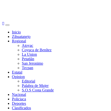
Primary
Menu
Inicio
Zihuatanejo
Regional
Atoyac
Coyuca de Benítez
La Union
Petatlán
San Jeronimo
Tecpan
Estatal
Opinion
Editorial
Palabra de Mujer
S.O.S Costa Grande
Nacional
Policiaca
Deportes
Clasificados