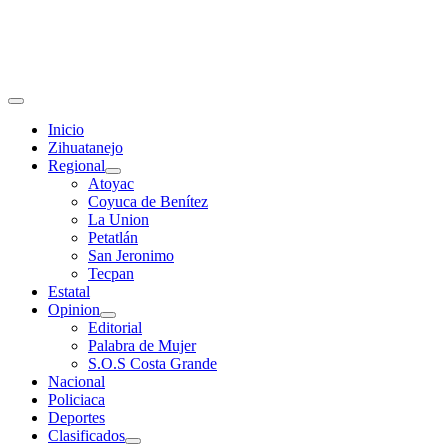
Primary
Menu
Inicio
Zihuatanejo
Regional
Atoyac
Coyuca de Benítez
La Union
Petatlán
San Jeronimo
Tecpan
Estatal
Opinion
Editorial
Palabra de Mujer
S.O.S Costa Grande
Nacional
Policiaca
Deportes
Clasificados