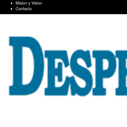
Skip
Mision y Vision
to
Contacto
content