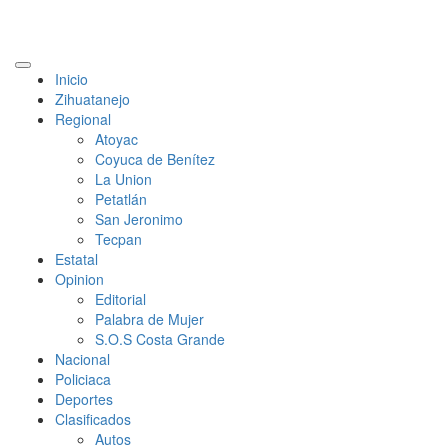
Primary
Inicio
Menu
Zihuatanejo
Regional
Atoyac
Coyuca de Benítez
La Union
Petatlán
San Jeronimo
Tecpan
Estatal
Opinion
Editorial
Palabra de Mujer
S.O.S Costa Grande
Nacional
Policiaca
Deportes
Clasificados
Autos