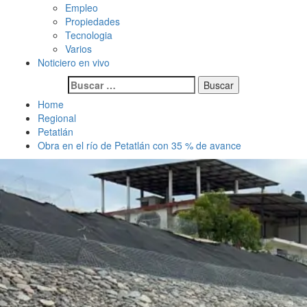
Empleo
Propiedades
Tecnologia
Varios
Noticiero en vivo
Buscar:
Home
Regional
Petatlán
Obra en el río de Petatlán con 35 % de avance