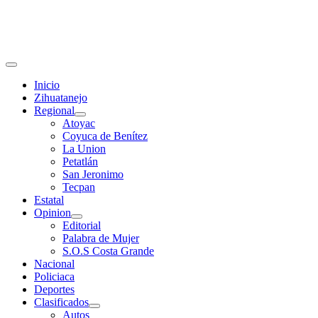
Primary
Menu
Inicio
Zihuatanejo
Regional
Atoyac
Coyuca de Benítez
La Union
Petatlán
San Jeronimo
Tecpan
Estatal
Opinion
Editorial
Palabra de Mujer
S.O.S Costa Grande
Nacional
Policiaca
Deportes
Clasificados
Autos