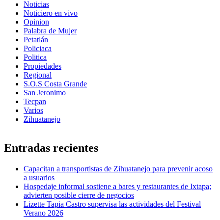
Noticias
Noticiero en vivo
Opinion
Palabra de Mujer
Petatlán
Policiaca
Politica
Propiedades
Regional
S.O.S Costa Grande
San Jeronimo
Tecpan
Varios
Zihuatanejo
Entradas recientes
Capacitan a transportistas de Zihuatanejo para prevenir acoso
a usuarios
Hospedaje informal sostiene a bares y restaurantes de Ixtapa;
advierten posible cierre de negocios
Lizette Tapia Castro supervisa las actividades del Festival
Verano 2026