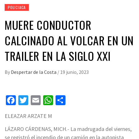
POLICIACA
MUERE CONDUCTOR
CALCINADO AL VOLCAR EN UN
TRAILER EN LA SIGLO XXI
By
Despertar de la Costa
/
19 junio, 2023
Facebook
Twitter
Email
WhatsApp
Compartir
ELEAZAR ARZATE M
LÁZARO CÁRDENAS, MICH.- La madrugada del viernes,
se registró el incendio de un camión en la autopista