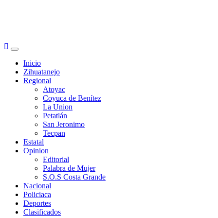
Primary
Menu
Inicio
Zihuatanejo
Regional
Atoyac
Coyuca de Benítez
La Union
Petatlán
San Jeronimo
Tecpan
Estatal
Opinion
Editorial
Palabra de Mujer
S.O.S Costa Grande
Nacional
Policiaca
Deportes
Clasificados