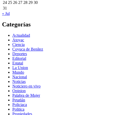
24
25
26
27
28
29
30
31
« Jul
Categorías
Actualidad
Atoyac
Ciencia
Coyuca de Benítez
Deportes
Editorial
Estatal
La Union
Mundo
Nacional
Noticias
Noticiero en vivo
Opinion
Palabra de Mujer
Petatlán
Policiaca
Politica
Propiedades