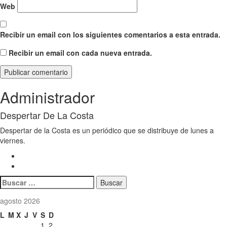
Web
Recibir un email con los siguientes comentarios a esta entrada.
Recibir un email con cada nueva entrada.
Administrador
Despertar De La Costa
Despertar de la Costa es un periódico que se distribuye de lunes a
viernes.
Buscar:
agosto 2026
L
M
X
J
V
S
D
1
2