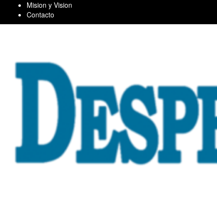
Skip
Mision y Vision
to
Contacto
content