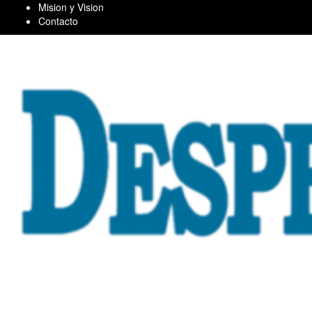
Skip
Mision y Vision
to
Contacto
content