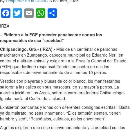
By
Despertar de la Costa
/
6 octubre, 2025
Facebook
Twitter
Email
WhatsApp
Compartir
IRZA
– Pidieron a la FGE proceder penalmente contra los
responsables de esa “crueldad”
Chilpancingo, Gro.- (IRZA).-
Más de un centenar de personas
marcharon en Zumpango, cabecera municipal de Eduardo Neri, en
contra el maltrato animal y exigieron a la Fiscalía General del Estado
(FGE) que deslinde responsabilidades en contra de el o los
responsables del envenenamiento de al menos 10 perros.
Vestidos con playeras y blusas de color blanco, los manifestantes
salieron a las calles con sus mascotas, en su mayoría perros. La
marcha inició en Los Arcos, sobre la carretera federal Chilpancingo-
Iguala, hacia el Centro de la ciudad.
Exhibieron pancartas y lonas con diferentes consignas escritas: “Basta
ya de maltrato, no seas inhumano”, “Ellos también sienten, tienen
hambre y sed”, “Respétalos, cuídalos, no los envenenen”.
A gritos exigieron que cese el envenenamiento y la crueldad con los