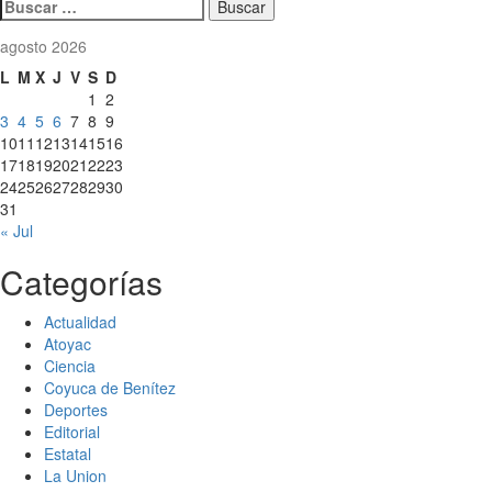
Buscar:
agosto 2026
L
M
X
J
V
S
D
1
2
3
4
5
6
7
8
9
10
11
12
13
14
15
16
17
18
19
20
21
22
23
24
25
26
27
28
29
30
31
« Jul
Categorías
Actualidad
Atoyac
Ciencia
Coyuca de Benítez
Deportes
Editorial
Estatal
La Union