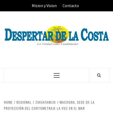
Skip
Mision y Vision
Contacto
to
content
Primary
Menu
HOME
REGIONAL
ZIHUATANEJO
MACOGRA, SEDE DE LA
PROYECCIÓN DEL CORTOMETRAJE LA VOZ EN EL MAR