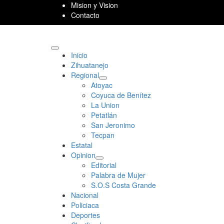
Skip
Mision y Vision
to
Contacto
content
Primary
Inicio
Menu
Zihuatanejo
Regional
Atoyac
Coyuca de Benítez
La Union
Petatlán
San Jeronimo
Tecpan
Estatal
Opinion
Editorial
Palabra de Mujer
S.O.S Costa Grande
Nacional
Policiaca
Deportes