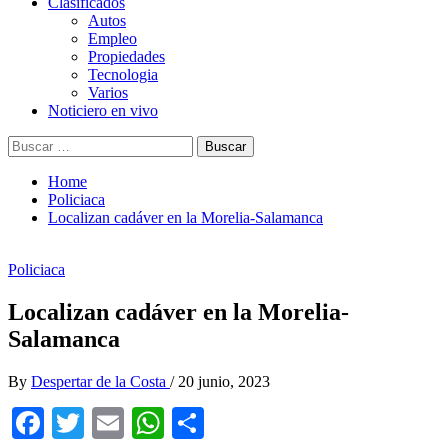
Clasificados
Autos
Empleo
Propiedades
Tecnologia
Varios
Noticiero en vivo
Buscar:
Home
Policiaca
Localizan cadáver en la Morelia-Salamanca
Policiaca
Localizan cadáver en la Morelia-
Salamanca
By
Despertar de la Costa
/
20 junio, 2023
Facebook
Twitter
Email
WhatsApp
Compartir