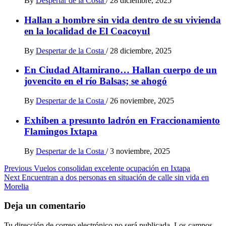
By
Despertar de la Costa
/
28 diciembre, 2025
Hallan a hombre sin vida dentro de su vivienda
en la localidad de El Coacoyul
By
Despertar de la Costa
/
28 diciembre, 2025
En Ciudad Altamirano… Hallan cuerpo de un
jovencito en el río Balsas; se ahogó
By
Despertar de la Costa
/
26 noviembre, 2025
Exhiben a presunto ladrón en Fraccionamiento
Flamingos Ixtapa
By
Despertar de la Costa
/
3 noviembre, 2025
Post
Previous
Vuelos consolidan excelente ocupación en Ixtapa
Next
Encuentran a dos personas en situación de calle sin vida en
navigation
Morelia
Deja un comentario
Tu dirección de correo electrónico no será publicada.
Los campos