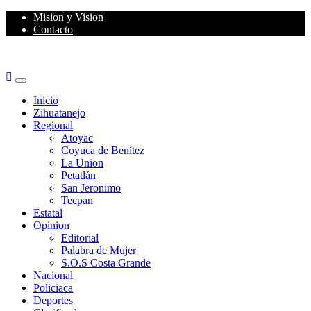
Skip
Mision y Vision
to
Contacto
content
Primary
Menu
Inicio
Zihuatanejo
Regional
Atoyac
Coyuca de Benítez
La Union
Petatlán
San Jeronimo
Tecpan
Estatal
Opinion
Editorial
Palabra de Mujer
S.O.S Costa Grande
Nacional
Policiaca
Deportes