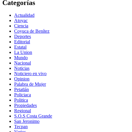
Categorías
Actualidad
Atoyac
Ciencia
Coyuca de Benítez
Deportes
Editorial
Estatal
La Union
Mundo
Nacional
Noticias
Noticiero en vivo
Opinion
Palabra de Mujer
Petatlán
Policiaca
Politica
Propiedades
Regional
S.O.S Costa Grande
San Jeronimo
Tecpan
Varios