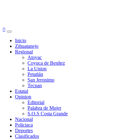
Primary
Menu
Inicio
Zihuatanejo
Regional
Atoyac
Coyuca de Benítez
La Union
Petatlán
San Jeronimo
Tecpan
Estatal
Opinion
Editorial
Palabra de Mujer
S.O.S Costa Grande
Nacional
Policiaca
Deportes
Clasificados