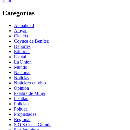
« Jul
Categorías
Actualidad
Atoyac
Ciencia
Coyuca de Benítez
Deportes
Editorial
Estatal
La Union
Mundo
Nacional
Noticias
Noticiero en vivo
Opinion
Palabra de Mujer
Petatlán
Policiaca
Politica
Propiedades
Regional
S.O.S Costa Grande
San Jeronimo