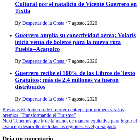
Cultural por el natalicio de Vicente Guerrero en
Tixtla
By
Despertar de la Costa
/
7 agosto, 2026
Guerrero amplía su conectividad aérea; Volaris
inicia venta de boletos para la nueva ruta
Puebla–Acapulco
By
Despertar de la Costa
/
7 agosto, 2026
Guerrero recibe el 100% de los Libros de Texto
Gratuitos; más de 2.4 millones ya fueron
distribuidos
By
Despertar de la Costa
/
7 agosto, 2026
Post
Previous
El gobierno de Guerrero entrega por primera vez los
premios “Transformando el Turismo”
navigation
Next
Tenemos que ir de la mano, de manera equitativa para lograr el
avance y desarrollo de todas las regiones: Evelyn Salgado
Deja un comentario