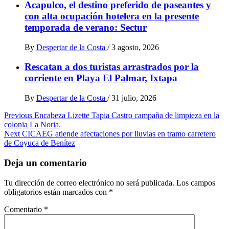
Acapulco, el destino preferido de paseantes y
con alta ocupación hotelera en la presente
temporada de verano: Sectur
By
Despertar de la Costa
/
3 agosto, 2026
Rescatan a dos turistas arrastrados por la
corriente en Playa El Palmar, Ixtapa
By
Despertar de la Costa
/
31 julio, 2026
Post
Previous
Encabeza Lizette Tapia Castro campaña de limpieza en la
colonia La Noria.
navigation
Next
CICAEG atiende afectaciones por lluvias en tramo carretero
de Coyuca de Benítez
Deja un comentario
Tu dirección de correo electrónico no será publicada.
Los campos
obligatorios están marcados con
*
Comentario
*