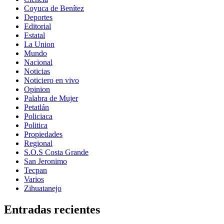
Coyuca de Benítez
Deportes
Editorial
Estatal
La Union
Mundo
Nacional
Noticias
Noticiero en vivo
Opinion
Palabra de Mujer
Petatlán
Policiaca
Politica
Propiedades
Regional
S.O.S Costa Grande
San Jeronimo
Tecpan
Varios
Zihuatanejo
Entradas recientes