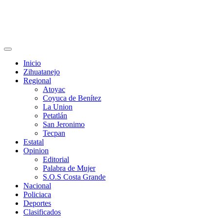
Primary
Menu
Inicio
Zihuatanejo
Regional
Atoyac
Coyuca de Benítez
La Union
Petatlán
San Jeronimo
Tecpan
Estatal
Opinion
Editorial
Palabra de Mujer
S.O.S Costa Grande
Nacional
Policiaca
Deportes
Clasificados