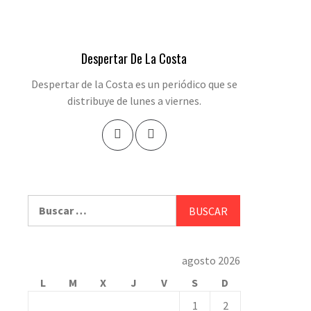
Despertar De La Costa
Despertar de la Costa es un periódico que se
distribuye de lunes a viernes.
Buscar:
agosto 2026
L
M
X
J
V
S
D
1
2