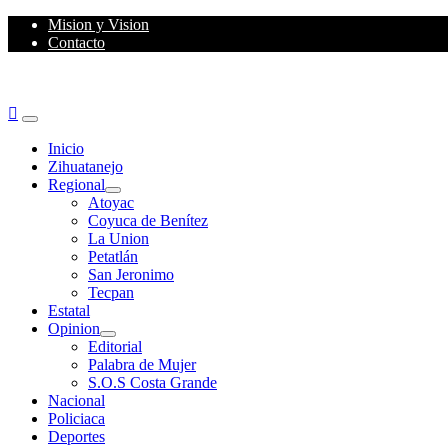
Skip
Mision y Vision
to
Contacto
content
Primary
Menu
Inicio
Zihuatanejo
Regional
Atoyac
Coyuca de Benítez
La Union
Petatlán
San Jeronimo
Tecpan
Estatal
Opinion
Editorial
Palabra de Mujer
S.O.S Costa Grande
Nacional
Policiaca
Deportes