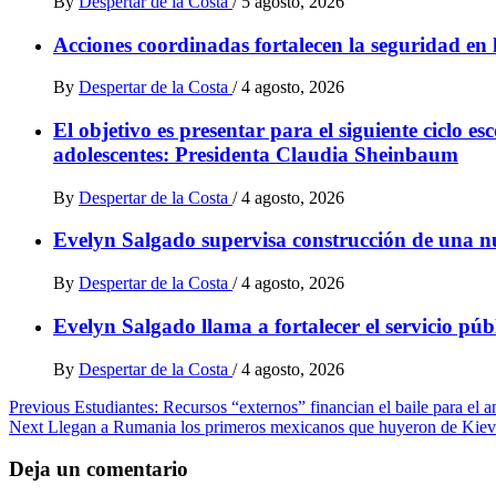
By
Despertar de la Costa
/
5 agosto, 2026
Acciones coordinadas fortalecen la seguridad en 
By
Despertar de la Costa
/
4 agosto, 2026
El objetivo es presentar para el siguiente ciclo e
adolescentes: Presidenta Claudia Sheinbaum
By
Despertar de la Costa
/
4 agosto, 2026
Evelyn Salgado supervisa construcción de una n
By
Despertar de la Costa
/
4 agosto, 2026
Evelyn Salgado llama a fortalecer el servicio pú
By
Despertar de la Costa
/
4 agosto, 2026
Post
Previous
Estudiantes: Recursos “externos” financian el baile para el 
Next
Llegan a Rumania los primeros mexicanos que huyeron de Kie
navigation
Deja un comentario