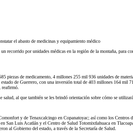
constatar el abasto de medicinas y equipamiento médico
o, un recorrido por unidades médicas en la región de la montaña, para c
l 585 piezas de medicamento, 4 millones 255 mil 936 unidades de materi
estado de Guerrero, con una inversión total de 403 millones 164 mil 712
 reafirmó.
 salud, al que también se les brindó orientación sobre cómo se utilizará
e Comonfort y de Tenaxcalcingo en Copanatoyac; así como los Centros 
n San Luis Acatlán y el Centro de Salud Totomixtlahuaca en Tlacoapa, 
eron al Gobierno del estado, a través de la Secretaría de Salud.