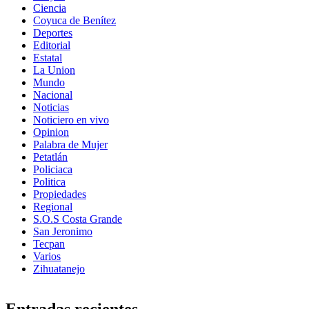
Ciencia
Coyuca de Benítez
Deportes
Editorial
Estatal
La Union
Mundo
Nacional
Noticias
Noticiero en vivo
Opinion
Palabra de Mujer
Petatlán
Policiaca
Politica
Propiedades
Regional
S.O.S Costa Grande
San Jeronimo
Tecpan
Varios
Zihuatanejo