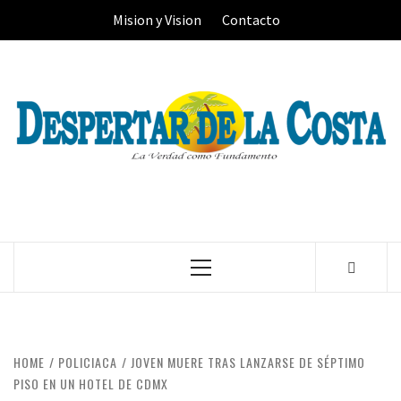
Skip
Mision y Vision
Contacto
to
content
Primary
Menu
HOME
POLICIACA
JOVEN MUERE TRAS LANZARSE DE SÉPTIMO
PISO EN UN HOTEL DE CDMX