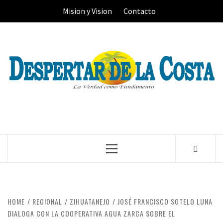
Skip
Mision y Vision
Contacto
to
content
Primary
Menu
HOME
REGIONAL
ZIHUATANEJO
JOSÉ FRANCISCO SOTELO LUNA
DIALOGA CON LA COOPERATIVA AGUA ZARCA SOBRE EL