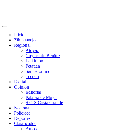
Primary
Menu
Inicio
Zihuatanejo
Regional
Atoyac
Coyuca de Benítez
La Union
Petatlán
San Jeronimo
Tecpan
Estatal
Opinion
Editorial
Palabra de Mujer
S.O.S Costa Grande
Nacional
Policiaca
Deportes
Clasificados
Autos