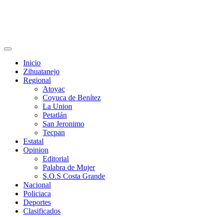
Primary
Menu
Inicio
Zihuatanejo
Regional
Atoyac
Coyuca de Benítez
La Union
Petatlán
San Jeronimo
Tecpan
Estatal
Opinion
Editorial
Palabra de Mujer
S.O.S Costa Grande
Nacional
Policiaca
Deportes
Clasificados