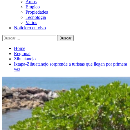
Autos
Empleo
Propiedades
Tecnologia
Varios
Noticiero en vivo
Buscar:
Home
Regional
Zihuatanejo
Ixtapa‑Zihuatanejo sorprende a turistas que llegan por primera
vez