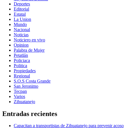
Deportes
Editorial
Estatal
La Union
Mundo
Nacional
Noticias
Noticiero en vivo
Opinion
Palabra de Mujer
Petatlán
Policiaca
Politica
Propiedades
Regional
S.O.S Costa Grande
San Jeronimo
Tecpan
Varios
Zihuatanejo
Entradas recientes
Capacitan a transportistas de Zihuatanejo para prevenir acoso