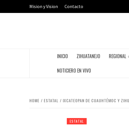
Skip
Mision y Vision
Contacto
to
content
INICIO
ZIHUATANEJO
REGIONAL
NOTICIERO EN VIVO
HOME
ESTATAL
IXCATEOPAN DE CUAUHTÉMOC Y ZIH
ESTATAL