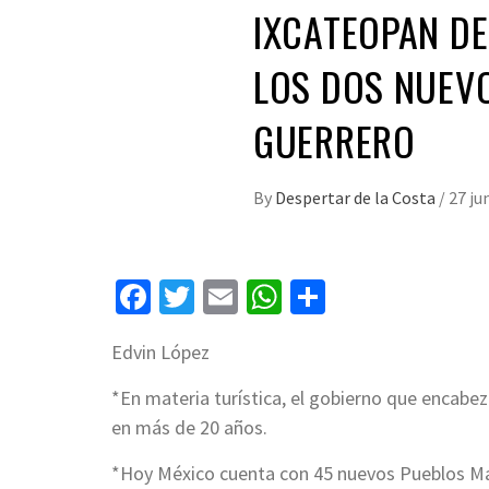
IXCATEOPAN D
LOS DOS NUEV
GUERRERO
By
Despertar de la Costa
/
27 ju
Facebook
Twitter
Email
WhatsApp
Compartir
Edvin López
*En materia turística, el gobierno que encabe
en más de 20 años.
*Hoy México cuenta con 45 nuevos Pueblos Mági